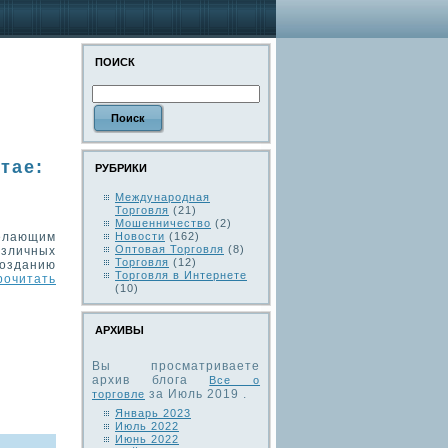
ПОИСК
тае:
РУБРИКИ
Международная
Торговля
(21)
Мошенничество
(2)
елающим
Новости
(162)
Оптовая Торговля
(8)
зличных
Торговля
(12)
озданию
Торговля в Интернете
рочитать
(10)
АРХИВЫ
Вы просматриваете
архив блога
Все о
за Июль 2019 .
торговле
Январь 2023
Июль 2022
Июнь 2022