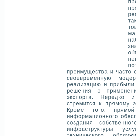
п
пр
ре
та
то
ма
н
зн
о
н
по
преимущества и часто 
своевременную моде
реализацию и прибыли
решения о применен
экспорта. Нередко и
стремится к прямому э
Кроме того, прямой
информационного обесп
создания собственно
инфраструктуры усл
технического обслу